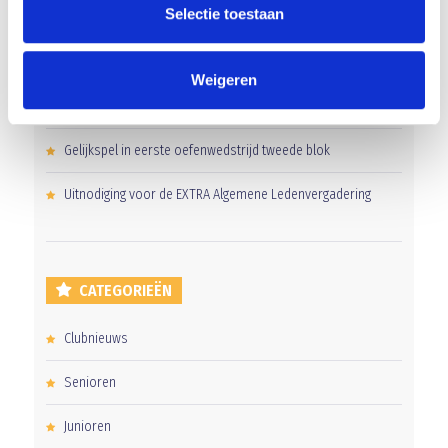
Selectie toestaan
‘Méér kansen voor de eigen jeugd’
Groot onderhoud op ons sportpark
Weigeren
Overwinning op Mierlo Hout
Gelijkspel in eerste oefenwedstrijd tweede blok
Uitnodiging voor de EXTRA Algemene Ledenvergadering
CATEGORIEËN
Clubnieuws
Senioren
Junioren