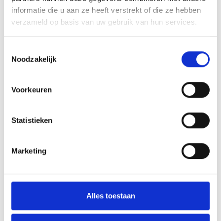
Array
informatie die u aan ze heeft verstrekt of die ze hebben
Twitter
Facebook
WhatsApp
verzameld op basis van uw gebruik van hun services.
Einde trainingen 2025/2026
Toestemmingsselectie
Noodzakelijk
Seizoensafsluiting zaterdag 06 juni
Voorkeuren
Statistieken
AANMELDEN LID
Marketing
Alles toestaan
RECENT NIEUWS