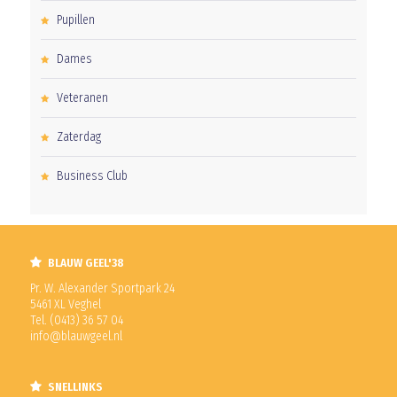
Pupillen
Dames
Veteranen
Zaterdag
Business Club
BLAUW GEEL'38
Pr. W. Alexander Sportpark 24
5461 XL Veghel
Tel. (0413) 36 57 04
info@blauwgeel.nl
SNELLINKS