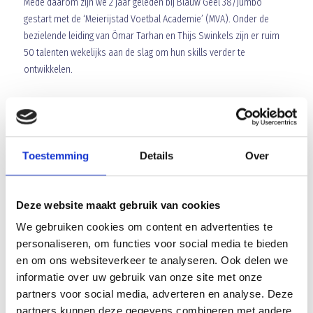
Mede daarom zijn we 2 jaar geleden bij Blauw Geel’38/Jumbo
gestart met de ‘Meierijstad Voetbal Academie’ (MVA). Onder de
bezielende leiding van Ömar Tarhan en Thijs Swinkels zijn er ruim
50 talenten wekelijks aan de slag om hun skills verder te
ontwikkelen.
Nu willen we een volgende stap gaan zetten in de MVA en zoeken we
uit de hele regio talentvolle trainers en/of managers die toekomst
zien in een voetballoopbaan en (mee) de kar willen trekken binnen
onze voetbal academie en deze uit laten groeien tot een regionale
Toestemming
Details
Over
voetbalschool van allure.
Deze website maakt gebruik van cookies
De MVA acteert als zelfstandige stichting onder de vlag van Blauw
Geel’38/Jumbo en kan dus gebruik maken van alle faciliteiten van
We gebruiken cookies om content en advertenties te
de club. Bij interesse graag een mail naar
tarhan.o@hotmail.com
personaliseren, om functies voor social media te bieden
of
voorzitter@blauwgeel.nl
en om ons websiteverkeer te analyseren. Ook delen we
informatie over uw gebruik van onze site met onze
Namens bestuur Blauw Geel’38/Jumb
partners voor social media, adverteren en analyse. Deze
partners kunnen deze gegevens combineren met andere