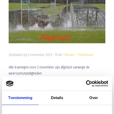
Geplaatst op 2 november 2023 • 15:40 •
Nieuws
•
Clubnieuws
Alle trainingen voor 2 november zijn afgelast vanwege de
weersomstandigheden
Array
Twitter
Facebook
WhatsApp
Toestemming
Details
Over
Afscheid Harrie Constant