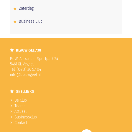
Zaterdag
Business Club
BLAUW GEEL'38
Pr. W. Alexander Sportpark 24
5461 XL Veghel
Tel. (0413) 36 57 04
info@blauwgeel.nl
SNELLINKS
De Club
Teams
Actueel
Businessclub
Contact