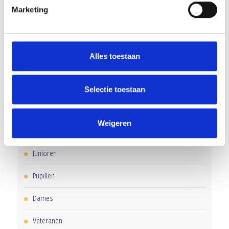
Marketing
Uitnodiging voor de EXTRA Algemene Ledenvergadering
Word jij de volgende Pupil van de Week bij BlauwGeel?
Alles toestaan
CATEGORIEËN
Selectie toestaan
Clubnieuws
Weigeren
Senioren
Junioren
Pupillen
Dames
Veteranen