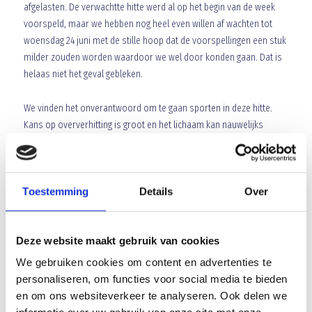
afgelasten. De verwachtte hitte werd al op het begin van de week
voorspeld, maar we hebben nog heel even willen af wachten tot
woensdag 24 juni met de stille hoop dat de voorspellingen een stuk
milder zouden worden waardoor we wel door konden gaan. Dat is
helaas niet het geval gebleken.
We vinden het onverantwoord om te gaan sporten in deze hitte.
Kans op oververhitting is groot en het lichaam kan nauwelijks
warmte kwijt. Ook hebben we enkele toernooien op kunstgras waar
het alleen al 5 graden warmer op is.
Toestemming
Details
Over
We willen via deze weg iedereen bedanken die heeft geholpen met
het opzetten van de toernooien of heeft toegezegd te komen
helpen. We hopen dat zij volgend seizoen weer klaar staan om
Deze website maakt gebruik van cookies
hetzelfde te doen. Net als de teams die zich aangemeld hebben. Die
zien we graag volgend seizoen weer terug, hopende op beter weer.
We gebruiken cookies om content en advertenties te
Wanneer deze nieuwe toernooien zijn, zullen we begin komend
personaliseren, om functies voor social media te bieden
seizoen gaan communiceren.
en om ons websiteverkeer te analyseren. Ook delen we