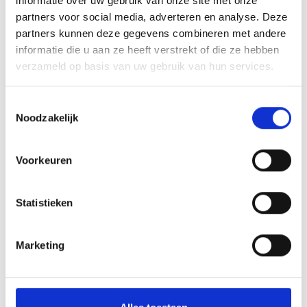
informatie over uw gebruik van onze site met onze
Voor nu: Een fijne zomervakantie gewenst en tot volgend seizoen!
partners voor social media, adverteren en analyse. Deze
partners kunnen deze gegevens combineren met andere
De toernooicommissie
informatie die u aan ze heeft verstrekt of die ze hebben
verzameld op basis van uw gebruik van hun services.
Array
Twitter
Facebook
WhatsApp
Toestemmingsselectie
Noodzakelijk
Vacature: Voetbaltrainer BLAUW GEEL’38 JO19-1
Voorkeuren
Voorlopige teamindelingen 2026/2027
Statistieken
Marketing
AANMELDEN LID