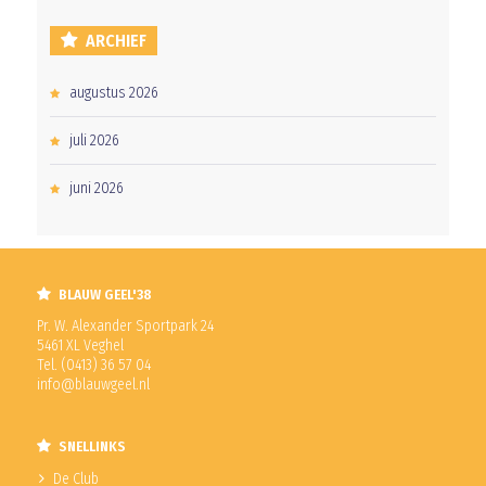
ARCHIEF
augustus 2026
juli 2026
juni 2026
BLAUW GEEL'38
Pr. W. Alexander Sportpark 24
5461 XL Veghel
Tel. (0413) 36 57 04
info@blauwgeel.nl
SNELLINKS
De Club