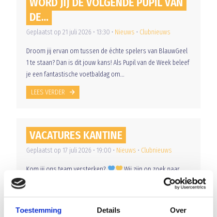
WORD JIJ DE VOLGENDE PUPIL VAN
DE...
Geplaatst op 21 juli 2026 • 13:30 •
Nieuws
•
Clubnieuws
Droom jij ervan om tussen de échte spelers van BlauwGeel
1 te staan? Dan is dit jouw kans! Als Pupil van de Week beleef
je een fantastische voetbaldag om...
LEES VERDER
VACATURES KANTINE
Geplaatst op 17 juli 2026 • 19:00 •
Nieuws
•
Clubnieuws
Kom jij ons team versterken?
Wij zijn op zoek naar
enthousiaste kantinetoppers! Kom werken in de gezelligste
voetbalkantine en beleef de leukste wedstrijden en feestjes
van dichtbij. Van de...
Toestemming
Details
Over