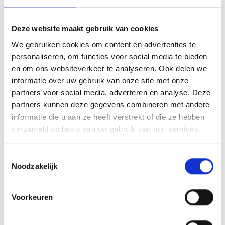
LEES VERDER
Deze website maakt gebruik van cookies
We gebruiken cookies om content en advertenties te
TRAINERS GEZOCHT: JO15-4, JO15-5
personaliseren, om functies voor social media te bieden
EN ASSISTENT-TRAINER JO17-3
en om ons websiteverkeer te analyseren. Ook delen we
informatie over uw gebruik van onze site met onze
Geplaatst op 14 juli 2026 • 10:00 •
Nieuws
•
Clubnieuws
partners voor social media, adverteren en analyse. Deze
Voor komend seizoen zijn we nog op zoek naar
partners kunnen deze gegevens combineren met andere
enthousiaste trainers. Zonder trainer kunnen deze teams
informatie die u aan ze heeft verstrekt of die ze hebben
helaas niet van start met de competitie, dus we hopen snel
verzameld op basis van uw gebruik van hun services.
iemand te...
LEES VERDER
Toestemmingsselectie
Noodzakelijk
*UPDATE* VOORBEREIDING BLAUW
Voorkeuren
GEEL’38/JUMBO OP HET NIEUWE...