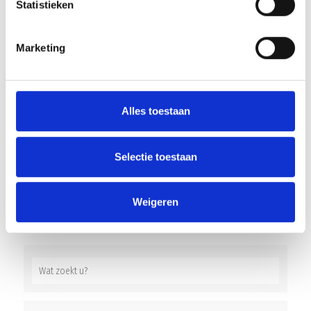
Statistieken
Geplaatst op 7 juli 2026 • 8:00 •
Nieuws
•
Clubnieuws
UPDATE De wedstrijd van zaterdag 11 juli, tegen CSV
Marketing
Apeldoorn, gaat niet door.
——————————————————————————— Beste
voetbalsupporters, Op 23 mei speelde Blauw
Geel’38/JUMBO de laatste competitiewedstrijd van het
Alles toestaan
seizoen tegen...
LEES VERDER
Selectie toestaan
1
2
3
…
254
Weigeren