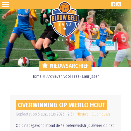
NIEUWSARCHIEF
»
Home
Archieven voor Freek Laurijssen
OVERWINNING OP MIERLO HOUT
Geplaatst op 5 augustus 2026 • 9:31 •
Nieuws
•
Clubnieuws
Op dinsdagavond stond de 4e oefenwedstrijd alweer op het