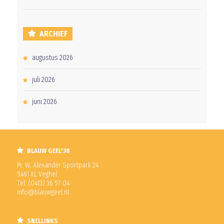
ARCHIEF
augustus 2026
juli 2026
juni 2026
BLAUW GEEL'38
Pr. W. Alexander Sportpark 24
5461 XL Veghel
Tel. (0413) 36 57 04
info@blauwgeel.nl
SNELLINKS