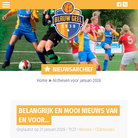
NIEUWSARCHIEF
»
Home
Archieven voor januari 2026
BELANGRIJK EN MOOI NIEUWS VAN
EN VOOR...
Geplaatst op 31 januari 2026 • 11:23 •
Nieuws
•
Clubnieuws