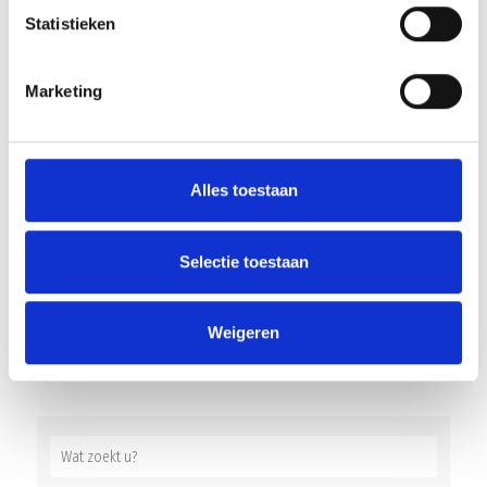
VOORBESCHOUWING BLAUW
Statistieken
GEEL’38/JUMBO – STEDOCO
Marketing
Geplaatst op 22 januari 2026 • 19:00 •
Nieuws
•
Clubnieuws
De competitie werd met een flink pak slaag hervat. Een
heuse 4-0 nederlaag in en tegen Noordwijk. Blauw
Alles toestaan
Geel’38/JUMBO werd eruit gecounterd door de thuispartij.
Maar zelf kon de ploeg...
LEES VERDER
Selectie toestaan
Weigeren
1
2