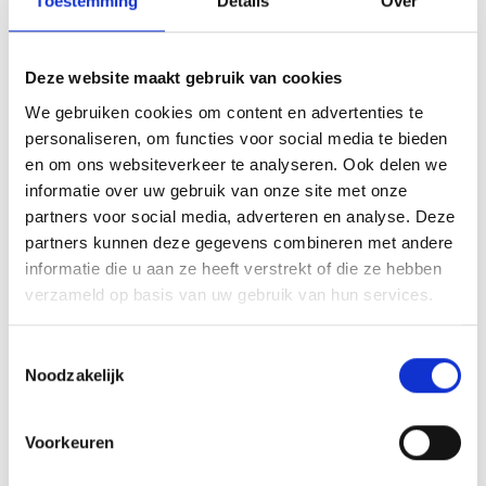
Toestemming
Details
Over
Blauwgeel’38/Jumbo heeft de samenwerking met drie
spelers verlengd richting het aankomende seizoen. Robin
Voets gaat daarmee zijn zesde jaar bij de club in....
Deze website maakt gebruik van cookies
LEES VERDER
We gebruiken cookies om content en advertenties te
personaliseren, om functies voor social media te bieden
en om ons websiteverkeer te analyseren. Ook delen we
PUPIL VAN DE WEEK: MANUEL
informatie over uw gebruik van onze site met onze
partners voor social media, adverteren en analyse. Deze
GEERLINGS
partners kunnen deze gegevens combineren met andere
Geplaatst op 23 januari 2026 • 10:00 •
Nieuws
•
Clubnieuws
informatie die u aan ze heeft verstrekt of die ze hebben
verzameld op basis van uw gebruik van hun services.
MANUEL GEERLINGS PUPIL VAN DE WEEK Pupil van de Week bij
de thuiswedstrijd van Blauw Geel’38/JUMBO tegen SteDoCo
op zaterdag 24 januari om 18:00 uur! Team: Blauw
Toestemmingsselectie
Noodzakelijk
Geel’38/JUMBO JO10-5 Favoriete positie: Aanvaller...
LEES VERDER
Voorkeuren